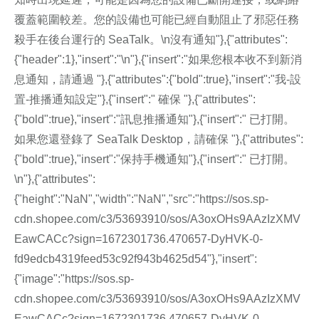
覆蓋範圍較差。您的設備也可能已經自動阻止了邪惡任務
其他問題
殺手在後台運行的 SeaTalk。\n沒有通知"},{"attributes":
{"header":1},"insert":"\n"},{"insert":"如果您根本收不到新消
息通知，請通過 "},{"attributes":{"bold":true},"insert":"我-設
置-推播通知設定"},{"insert":" 確保 "},{"attributes":
{"bold":true},"insert":"訊息推播通知"},{"insert":" 已打開。
如果您還登錄了 SeaTalk Desktop，請確保 "},{"attributes":
{"bold":true},"insert":"保持手機通知"},{"insert":" 已打開。
\n"},{"attributes":
{"height":"NaN","width":"NaN","src":"https://sos.sp-
cdn.shopee.com/c3/53693910/sos/A3oxOHs9AAzIzXMV
EawCACc?sign=1672301736.470657-DyHVK-0-
fd9edcb4319feed53c92f943b4625d54"},"insert":
{"image":"https://sos.sp-
cdn.shopee.com/c3/53693910/sos/A3oxOHs9AAzIzXMV
EawCACc?sign=1672301736.470657-DyHVK-0-