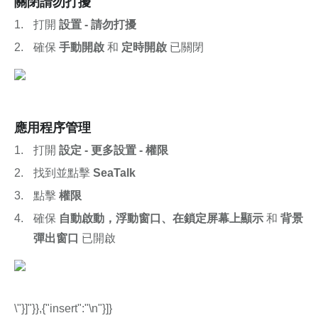
關閉請勿打擾
打開 
設置 - 請勿打擾
確保 
手動開啟
 和 
定時開啟
 已關閉
應用程序管理
打開 
設定 - 更多設置 - 權限
找到並點擊 
SeaTalk
點擊 
權限
確保 
自動啟動，浮動窗口、在鎖定屏幕上顯示 
和 
背景
彈出窗口
 已開啟
\"}]"}},{"insert":"\n"}]}