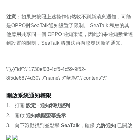
注意
：如果您按照上述操作仍然收不到新消息通知，可能
是OPPO對SeaTalk通知設置了限制。 SeaTalk 和您的其
他應用共享同一個 OPPO 通知渠道，因此如果通知數量達
到設置的限制，SeaTalk 將無法再向您發送新的通知。
\"},{\"id\":\"1730ef03-4cf5-4c59-9f52-
8f5de6874d30\",\"name\":\"華為\",\"content\":\"
開啟系統通知權限
打開 
設定 - 通知和狀態列
開啟 
通知喚醒螢幕提示
向下滾動找到並點擊 
SeaTalk
，確保 
允許通知
 已開啟