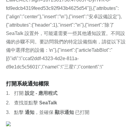
fd9edcb4319feed53c92f943b4625d54"}},{"attributes":
{"align":"center"},"insert":"\n"},{"insert":"安卓設備設定"},
{"attributes":{"header":1},"insert":"\n"},{"insert":"除了 
SeaTalk 設置外，可能還需要一些其他通知設置。不同設
備的步驟不同。要訪問我們的特定設備指南，請從以下設
備中選擇您的設備：\n"},{"insert":{"articleTabBlot":"
[{\"id\":\"ccaf2ddf-4323-4d2e-811a-
d9e1dc5c5601\",\"name\":\"三星\",\"content\":\"
打開系統通知權限
打開 
設定 - 應用程式
查找並點擊 
SeaTalk
點擊 
通知
，並確保 
顯示通知
 已打開