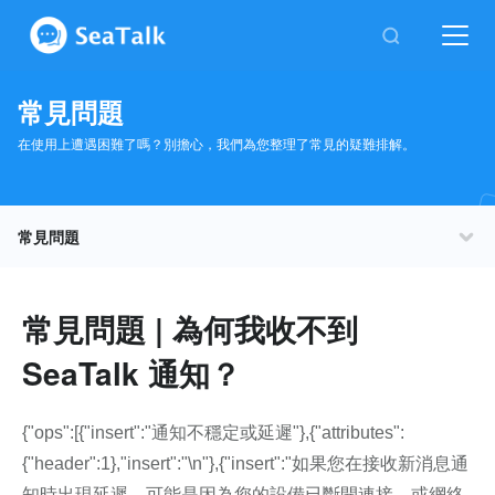
常見問題
在使用上遭遇困難了嗎？別擔心，我們為您整理了常見的疑難排解。
常見問題
帳號管理與資訊安全
通訊錄
常見問題 | 為何我收不到
SeaTalk 通知？
訊息
通知與隱私權設定
{"ops":[{"insert":"通知不穩定或延遲"},{"attributes":
{"header":1},"insert":"\n"},{"insert":"如果您在接收新消息通
個人檔案
知時出現延遲，可能是因為您的設備已斷開連接，或網絡