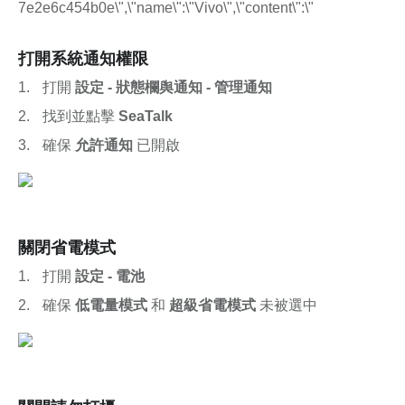
7e2e6c454b0e\",\"name\":\"Vivo\",\"content\":\"
打開系統通知權限
打開 
設定 - 狀態欄舆通知 - 管理通知
找到並點擊 
SeaTalk
確保 
允許通知
 已開啟
關閉省電模式
打開 
設定 - 電池
確保 
低電量模式
 和 
超級省電模式
 未被選中