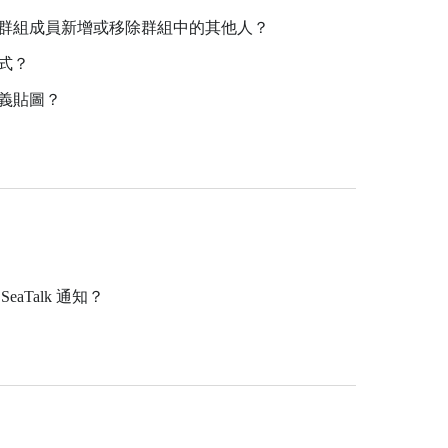
禁止群組成員新增或移除群組中的其他人？
模式？
定義貼圖？
eaTalk 通知？