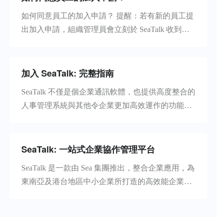
如何同意員工的加入申請？ 提醒：若有新的員工提
出加入申請，組織管理員會立刻於 SeaTalk 收到通
知。點選查看詳情來進行審批 如果員工資訊正確，
可以直接點擊同意來使員工加入。 一經同意，
SeaTalk 系統便會自動向申請者發出提醒。 若申請
加入 SeaTalk: 完整指南
被拒絕，申請者一樣會收到 SeaTalk 提醒，並
SeaTalk 不僅是個企業通訊軟體，也提供高度整合的
人事管理系統與其他令企業更加高效運作的功能。
本文詳述配置 SeaTalk 組織環境與充分使用相關功
能的步驟，以幫助您為組織進行數位轉型。 這是您
第一次接觸 SeaTalk 嗎？先來看一段影片吧： 步驟
SeaTalk: 一站式企業協作管理平台
一：註冊 SeaTalk 提醒：若您已註冊
SeaTalk 是一款由 Sea 集團推出，整合企業應用，為
東南亞及港台地區中小企業所打造的高效能企業協
作即時通訊平台。SeaTalk 平台包括即時通訊軟體
（SeaTalk）與人資管理系統（SeaTalk HR