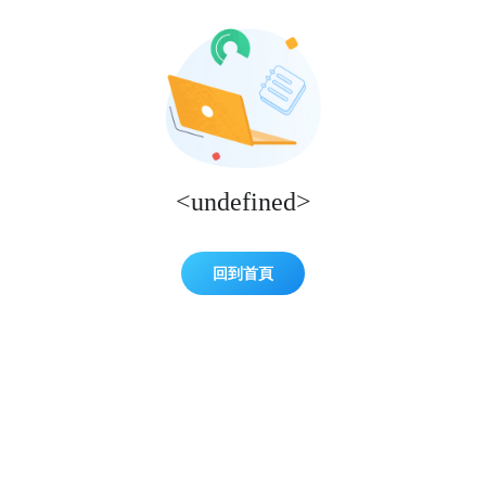
<undefined>
回到首頁