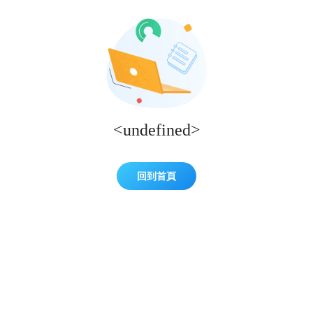
<undefined>
回到首頁